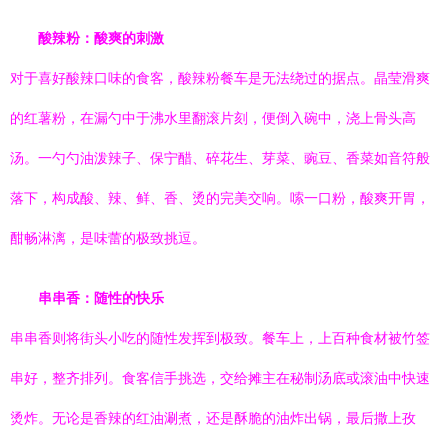
酸辣粉：酸爽的刺激
对于喜好酸辣口味的食客，酸辣粉餐车是无法绕过的据点。晶莹滑爽
的红薯粉，在漏勺中于沸水里翻滚片刻，便倒入碗中，浇上骨头高
汤。一勺勺油泼辣子、保宁醋、碎花生、芽菜、豌豆、香菜如音符般
落下，构成酸、辣、鲜、香、烫的完美交响。嗦一口粉，酸爽开胃，
酣畅淋漓，是味蕾的极致挑逗。
串串香：随性的快乐
串串香则将街头小吃的随性发挥到极致。餐车上，上百种食材被竹签
串好，整齐排列。食客信手挑选，交给摊主在秘制汤底或滚油中快速
烫炸。无论是香辣的红油涮煮，还是酥脆的油炸出锅，最后撒上孜