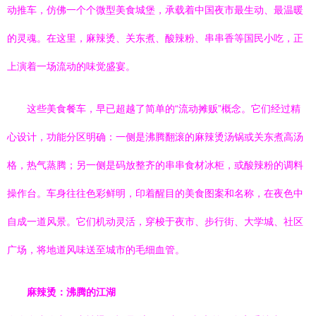
动推车，仿佛一个个微型美食城堡，承载着中国夜市最生动、最温暖
的灵魂。在这里，麻辣烫、关东煮、酸辣粉、串串香等国民小吃，正
上演着一场流动的味觉盛宴。
这些美食餐车，早已超越了简单的“流动摊贩”概念。它们经过精
心设计，功能分区明确：一侧是沸腾翻滚的麻辣烫汤锅或关东煮高汤
格，热气蒸腾；另一侧是码放整齐的串串食材冰柜，或酸辣粉的调料
操作台。车身往往色彩鲜明，印着醒目的美食图案和名称，在夜色中
自成一道风景。它们机动灵活，穿梭于夜市、步行街、大学城、社区
广场，将地道风味送至城市的毛细血管。
麻辣烫：沸腾的江湖