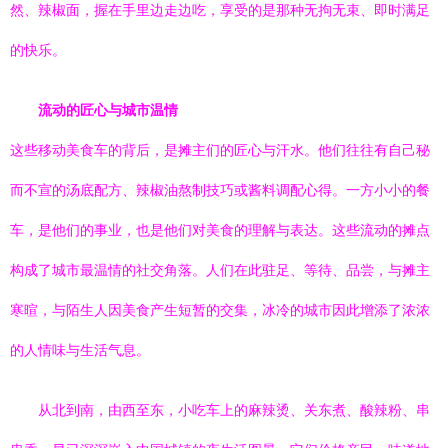
然、辣椒面，握在手里边走边吃，享受的是那种无拘无束、即时满足
的快乐。
流动的匠心与城市温情
这些移动美食车的背后，是摊主们的匠心与汗水。他们往往有自己秘
而不宣的汤底配方、辣椒油熬制技巧或酱料调配心得。一方小小的餐
车，是他们的事业，也是他们对美食的理解与表达。这些流动的摊点
构成了城市最温情的社交角落。人们在此驻足、等待、品尝，与摊主
寒暄，与陌生人因美食产生短暂的交集，冰冷的城市因此增添了浓浓
的人情味与生活气息。
从北到南，由西至东，小吃车上的麻辣烫、关东煮、酸辣粉、串