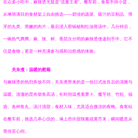
在众多小吃中，麻辣烫无疑是“流量王者”。餐车前，食客手持小篮，
从琳琅满目的食材架上自由挑选——碧绿的蔬菜、吸汁的豆制品、弹
牙的丸类、滑嫩的肉片，最后浸入那锅秘制红油骨汤中。几分钟后，
一碗热气腾腾、麻、辣、鲜、香层次分明的麻辣烫便递到手中。它不
仅是食物，更是一种充满参与感和治愈感的体验。
关东煮：温暖的慰藉
与麻辣烫的热烈奔放不同，关东煮带来的是一份日式改良后的清雅与
温暖。清澈的昆布柴鱼高汤，长时间温煮着萝卜、魔芋丝、竹轮、福
袋、各种鱼丸。汤汁清甜，食材入味，尤其适合微凉的夜晚。食客站
在餐车前，挑选几串心仪的，淋上些许甜辣酱或黄芥末，瞬间暖意从
胃传至心间。