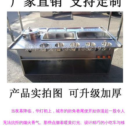
当夜幕降临，华灯初上，城市的街角巷尾便开始弥漫起一股令人
无法抗拒的烟火香气。那些点缀着暖黄灯光、设计精巧的小吃车与移