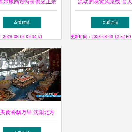
希尔康商贸特价供应正宗
流动的味觉风景线 普
肉松饼，皮薄馅多，松软
多功能电动小吃车解
查看详情
查看详情
可口
26-08-06 09:34:51
更新时间：2026-08-06 12:52:50
美食香飘万里 沈阳北方
航食与您面对面