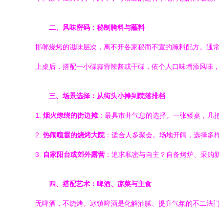
二、风味密码：秘制腌料与蘸料
邯郸烧烤的滋味层次，离不开各家秘而不宣的腌料配方。通
上桌后，搭配一小碟蒜蓉辣酱或干碟，依个人口味增添风味
三、场景选择：从街头小摊到院落排档
1.
烟火缭绕的街边摊
：最具市井气息的选择。一张矮桌，几
2.
热闹喧嚣的烧烤大院
：适合人多聚会。场地开阔，选择多
3.
自家阳台或郊外露营
：追求私密与自主？自备烤炉、采购
四、搭配艺术：啤酒、凉菜与主食
无啤酒，不烧烤。冰镇啤酒是化解油腻、提升气氛的不二法