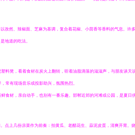
常以孜然、辣椒面、芝麻为基调，复合着花椒、小茴香等香料的气息。许
，是地道的吃法。
把塑料凳，看着食材在炭火上翻转，听着油脂滴落的滋滋声，与朋友谈天
样，常有现场音乐或投影助兴，氛围热烈。
新鲜食材，亲自动手，也别有一番乐趣。邯郸近郊的河滩或公园，是夏日
门。点上几份凉菜作为前奏：拍黄瓜、老醋花生、蒜泥皮蛋，清爽开胃。