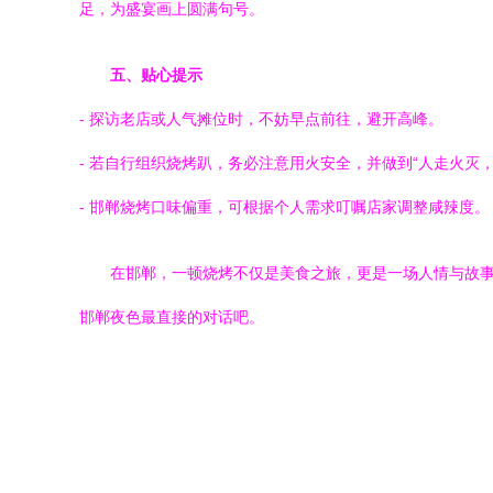
足，为盛宴画上圆满句号。
五、贴心提示
- 探访老店或人气摊位时，不妨早点前往，避开高峰。
- 若自行组织烧烤趴，务必注意用火安全，并做到“人走火灭，
- 邯郸烧烤口味偏重，可根据个人需求叮嘱店家调整咸辣度。
在邯郸，一顿烧烤不仅是美食之旅，更是一场人情与故
邯郸夜色最直接的对话吧。