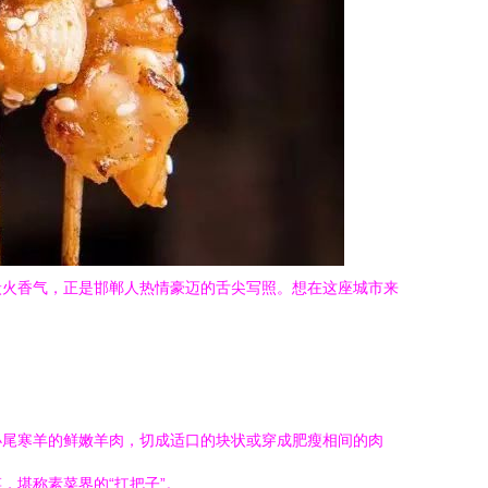
炭火香气，正是邯郸人热情豪迈的舌尖写照。想在这座城市来
小尾寒羊的鲜嫩羊肉，切成适口的块状或穿成肥瘦相间的肉
，堪称素菜界的“扛把子”。