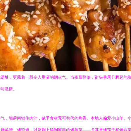
城遗址，更藏着一股令人垂涎的烟火气。当夜幕降临，街头巷尾升腾起的
蕾与激情。
香气，能瞬间锁住肉汁，赋予食材无可替代的焦香。本地人偏爱小山羊、
烤羊腰、烤鸡翅，以及刷上秘制酱料的烤蔬菜——尤其是烤茄子和烤韭菜