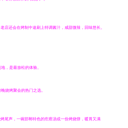
多老店还会在烤制中途刷上特调酱汁，咸甜微辣，回味悠长。
说地，是最放松的体验。
傍晚烧烤聚会的热门之选。
烧烤尾声，一碗邯郸特色的疙瘩汤或一份烤烧饼，暖胃又满