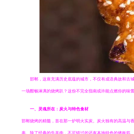
邯郸，这座充满历史底蕴的城市，不仅有成语典故和古
一场酣畅淋漓的烧烤趴？这份不完全指南或许能点燃你的味
一、灵魂所在：炭火与特色食材
邯郸烧烤的精髓，首在那一炉明火实炭。炭火独有的高温与
串。除了经典的牛羊肉，不可错过的还有本地特色的烤板筋、