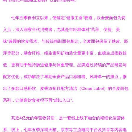
构”的初心与战略正获得广泛的市场共鸣。
七年五季自创立以来，便锚定“健康主食”赛道，以全麦面包为切
入点，深入洞察当代消费者，尤其是年轻群体对“营养、便捷、美
味”兼顾的饮食需求。与传统精制面包相比，全麦面包保留了麸皮、胚
芽等部分，膳食纤维、维生素和矿物质含量更丰富，血糖生成指数较
低，更有助于维持肠道健康与体重管理。品牌通过持续的产品研发与
配方优化，成功解决了早期全麦产品口感粗糙、风味单一的痛点，推
出了多款口感松软、麦香浓郁且配方清洁（Clean Label）的全麦面包
系列，让健康饮食变得不再“难以入口”。
其近4亿元的年营收背后，是一套线上线下融合的精细化运营体
系。线上，七年五季深耕天猫、京东等主流电商平台及抖音等内容电