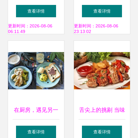
土 环球捕手联合山
本地人私藏老字
查看详情
查看详情
西农广，以美食为
号，从清晨茶楼到
更新时间：2026-08-06
更新时间：2026-08-06
06:11:49
23:13:02
媒，将公益助农进
深夜大排档
行到底
在厨房，遇见另一
舌尖上的挑剔 当味
个自己
蕾邂逅极致诱惑
查看详情
查看详情